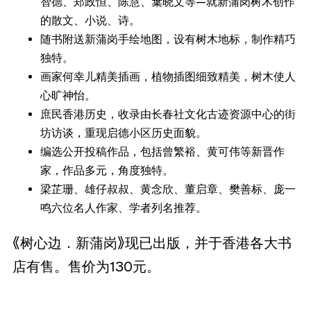
智德、郑政恒、陈慧、葉晓文等—就新蒲岗树木创作
的散文、小说、诗。
随书附送新蒲岗手绘地图，设有树木地标，制作精巧
独特。
画家何幸儿精美插画，植物插图细致精美，树木使人
心旷神怡。
庶民香港历史，收录由长春社文化古迹资源中心的街
坊访谈，重现启德小区历史面貌。
编选公开投稿作品，包括曾繁裕、黄可伟等新晋作
家，作品多元，角度独特。
梁芷珊、雄仔叔叔、黄念欣、董启章、樊善标、庞一
鸣六位名人作家、学者列名推荐。
《树心边．新蒲岗》现已出版，并于香港各大书
店有售。售价为130元。