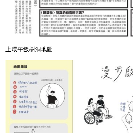
上環午飯樹洞地圖