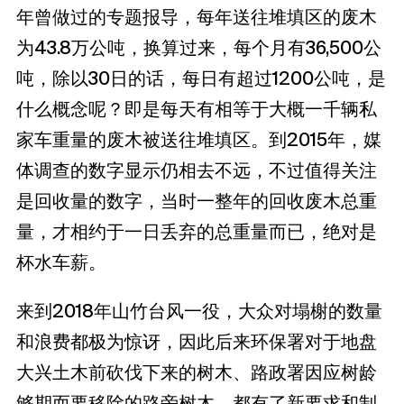
年曾做过的专题报导，每年送往堆填区的废木
为43.8万公吨，换算过来，每个月有36,500公
吨，除以30日的话，每日有超过1200公吨，是
什么概念呢？即是每天有相等于大概一千辆私
家车重量的废木被送往堆填区。到2015年，媒
体调查的数字显示仍相去不远，不过值得关注
是回收量的数字，当时一整年的回收废木总重
量，才相约于一日丢弃的总重量而已，绝对是
杯水车薪。
来到2018年山竹台风一役，大众对塌榭的数量
和浪费都极为惊讶，因此后来环保署对于地盘
大兴土木前砍伐下来的树木、路政署因应树龄
够期而要移除的路旁树木，都有了新要求和制