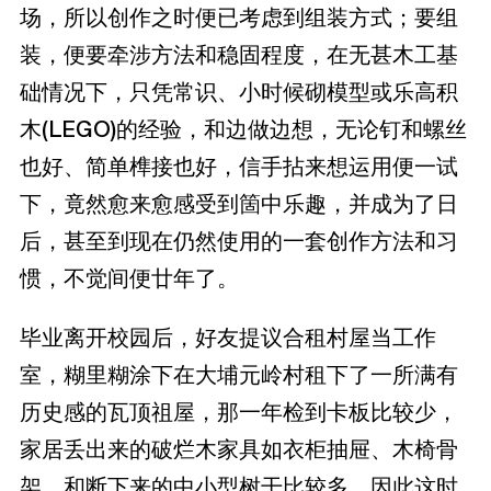
场，所以创作之时便已考虑到组装方式；要组
装，便要牵涉方法和稳固程度，在无甚木工基
础情况下，只凭常识、小时候砌模型或乐高积
木(LEGO)的经验，和边做边想，无论钉和螺丝
也好、简单榫接也好，信手拈来想运用便一试
下，竟然愈来愈感受到箇中乐趣，并成为了日
后，甚至到现在仍然使用的一套创作方法和习
惯，不觉间便廿年了。
毕业离开校园后，好友提议合租村屋当工作
室，糊里糊涂下在大埔元岭村租下了一所满有
历史感的瓦顶祖屋，那一年检到卡板比较少，
家居丢出来的破烂木家具如衣柜抽屉、木椅骨
架，和断下来的中小型树干比较多，因此这时