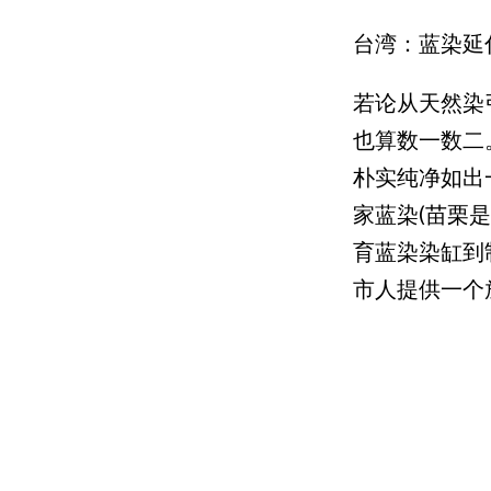
台湾：蓝染延
若论从天然染
也算数一数二
朴实纯净如出
家蓝染(苗栗
育蓝染染缸到
市人提供一个