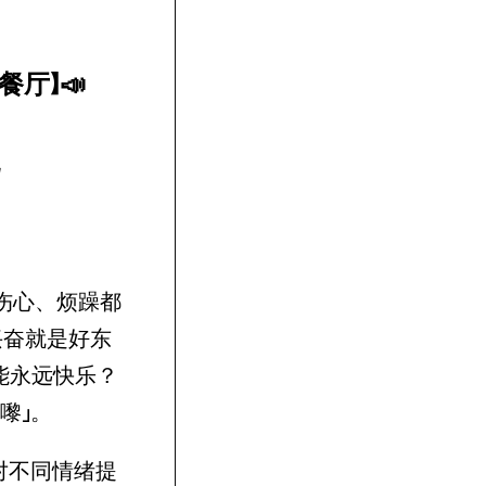
餐厅】
📣
饱
伤心、烦躁都
兴奋就是好东
能永远快乐？
嚟」。
对不同情绪提