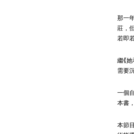
那一
莊，
若即
繼《
需要
一個
本書
本節