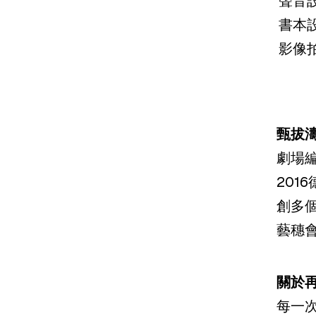
聲音
書本
影像
甄拔
劇場
201
創多個
藝穗會
關於
每一