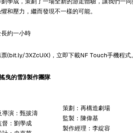
導劉學成，策劃了一場全新的游走體驗，讓我們一同
恐懼和壓力，繼而發現不一樣的可能。
全長約一小時
票(
bit.ly/3XZcUiX
)，立即下載
NF Touch手機程式
亮搖曳的雪》製作團隊
策劃：再構造劇場
及導演：甄拔濤
監製：陳偉基
監督：劉學成
製作經理：李綻容