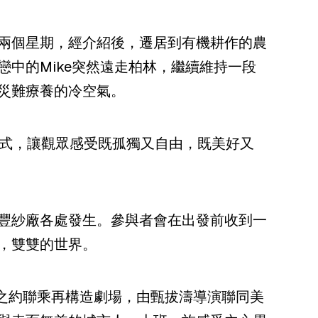
兩個星期，經介紹後，遷居到有機耕作的農
中的Mike突然遠走柏林，繼續維持一段
災難療養的冷空氣。
模式，讓觀眾感受既孤獨又自由，既美好又
豐紗廠
各處發生。參與者會在出發前收到一
，雙雙的世界。
界之約聯乘再構造劇場，由甄拔濤導演聯同美