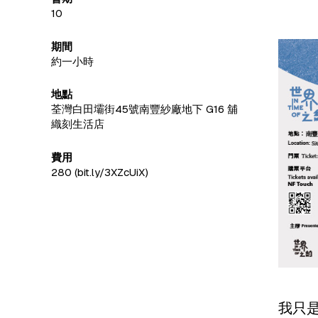
10
期間
約一小時
地點
荃灣白田壩街45號南豐紗廠地下 G16 舖
織刻生活店
費用
280 (bit.ly/3XZcUiX)
我只