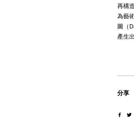
再構造
為藝
圖（D
產生
分享