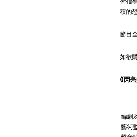
術指
積的
節目
如欲購
《閃
編劇
藝術