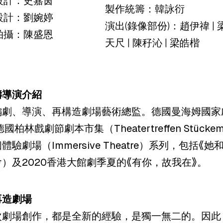
設計：史嘉茵
製作統籌：韓詠衍
設計：劉婉婷
演出
(
錄像部份
)
：趙伊禕
|
拍攝：陳盛恩
天尺
|
陳秄沁
|
梁皓
楷
濤導演介紹
編劇、導演、再構造劇場藝術總監。德國曼海姆國家
6德國柏林戲劇節劇本市集（Theatertreffen St
體驗劇場（Immersive Theatre）系列，包
）及2020香港大館劇季夏的《有你，故我在》。
再造劇場
次劇場創作，都是全新的經驗，是獨一無二的。因此