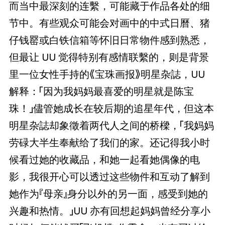
而当中最深刻的连繫，可能藏于作品各处的细
节中。有些观众可能会对画中的中式日曆、猪
仔钱罂或白铁信箱等怀旧日常物件感到熟悉，
但最让 UU 觉得特别有感情联繫的，则是背景
里一位女性手持的《宝珠画报》明星杂誌，UU
解释：「因为我妈妈最喜爱的明星就是陈宝
珠！」儘管她成长在较后期的追星年代，但这本
明星杂誌却象徵着两代人之间的桥樑，「我妈妈
劳碌大半生奉献给了我们的家。还记得我小时
候看过她的收藏品，和她一起看她偶像的电
影，我很开心可以透过这些物件和互动了解到
她作为『母亲』身分以外的另一面，感受到她的
兴趣和热情。」UU 亦有回想起妈妈曾经分享小