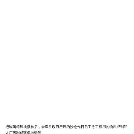
把玻璃樽压成微粒后，会送往政府所设的沙仓作日后工务工程用的物料或到私
人厂房制成环保地砖等。