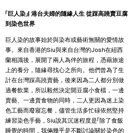
「巨人染」| 港台夫婦的隨緣人生 從踩高蹺賣豆腐
到染色世界
巨人染的故事始於與染布或藝術無關的愛情故
事。來自香港的Siu與來自台灣的Josh在紐西
蘭相識後，展開了兩人為伴的旅程，憑藉旅途
上的養分，隨緣尋找心之所向。他們曾為了生
計在台灣踩高蹺賣藝，後來因為二人都分別做
過餐飲業，所以毅然決定開豆腐小食檔，一邊
賣藝、一邊賣食物的同時，二人更因為迷上染
色工藝而廢寢忘餐，儘管生活多忙碌依然堅持
練習染色手藝，Siu說其沉迷程度是「除了食飯
睡覺的時間，我倆幾乎是不斷討論關於染色的