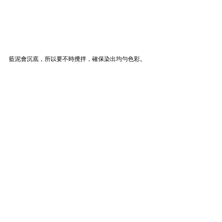
藍泥會沉底，所以要不時攪拌，確保染出均勻色彩。