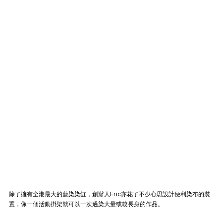
除了擁有全港最大的藍染染缸，創辦人Eric亦花了不少心思設計便利染布的裝
置，像一個活動掛架就可以一次過染大量或較長身的作品。