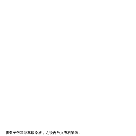
將栗子殼加熱萃取染液，之後再放入布料染製。