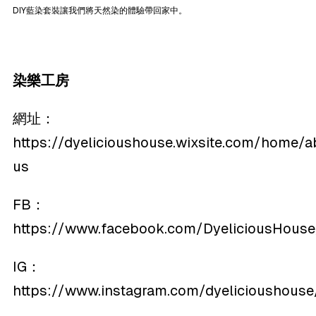
DIY藍染套裝讓我們將天然染的體驗帶回家中。
染樂工房
網址：
https://dyelicioushouse.wixsite.com/home/a
us
FB：
https://www.facebook.com/DyeliciousHouse
IG：
https://www.instagram.com/dyelicioushouse